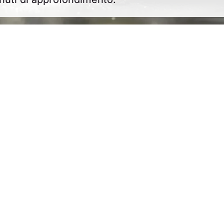
Newsletter gratuita ogni settimana
atori
Accesso ai contenuti gratuiti del sito