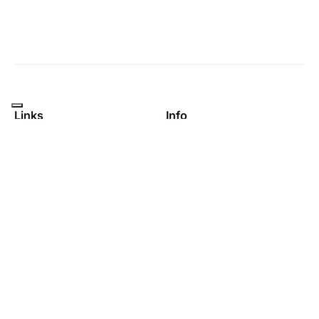
Links
Info
Accedi
Rivista
Chi siamo
Note legali
Contattaci
Avvertenza per la
consultazione del sito
Privacy policy
Informativa sui cookie