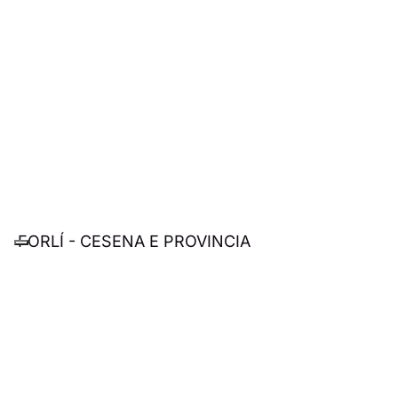
FORLÍ - CESENA E PROVINCIA
Poliambulatorio “Heva”
Via A. De Gasperi 63 - 47035 Gambettola (FC)
www.poliambulatorioheva.it
tel. 0547.657657