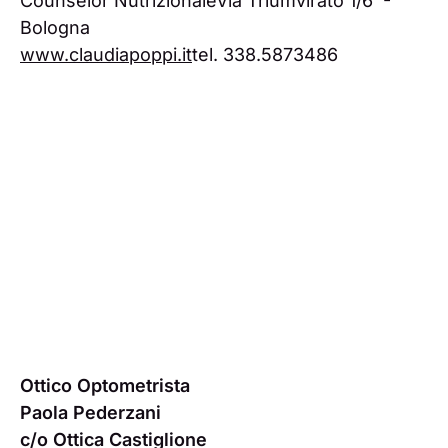
Counselor NutrizionaleVia Triumvirato 1/6 -
Bologna
www.claudiapoppi.it
tel. 338.5873486
Ottico Optometrista
Paola Pederzani
c/o Ottica Castiglione