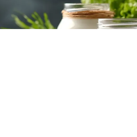
i Salute.
er ricevere la newsletter settimanale ed esplor
enuti di approfondimento.